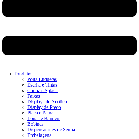
Produtos
Porta Etiquetas
Escrita e Tintas
Cartaz e Splash
Faixas
Displays de Acrílico
Display de Preço
Placa e Painel
Lonas e Banners
Bobinas
Dispensadores de Senha
Embalagens