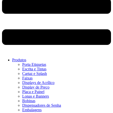
Produtos
Porta Etiquetas
Escrita e Tintas
Cartaz e Splash
Faixas
Displays de Acrílico
Display de Preço
Placa e Painel
Lonas e Banners
Bobinas
Dispensadores de Senha
Embalagens