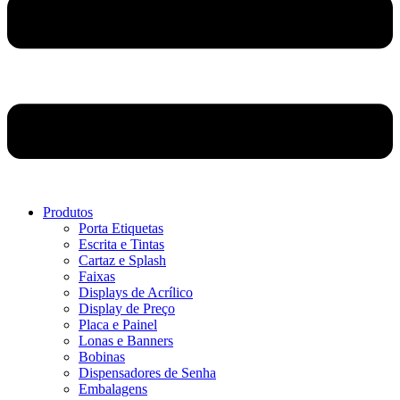
Produtos
Porta Etiquetas
Escrita e Tintas
Cartaz e Splash
Faixas
Displays de Acrílico
Display de Preço
Placa e Painel
Lonas e Banners
Bobinas
Dispensadores de Senha
Embalagens