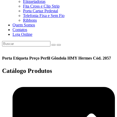
Etiquetadoras
Fita Cross e Clip Strip
Porta Cartaz Pedestal
Telefonia Fixa e Sem Fio
Ribbons
Quem Somos
Contatos
Loja Online
Porta Etiqueta Preço Perfil Gôndola HMY Hermes Cód. 2057
Catálogo
Produtos