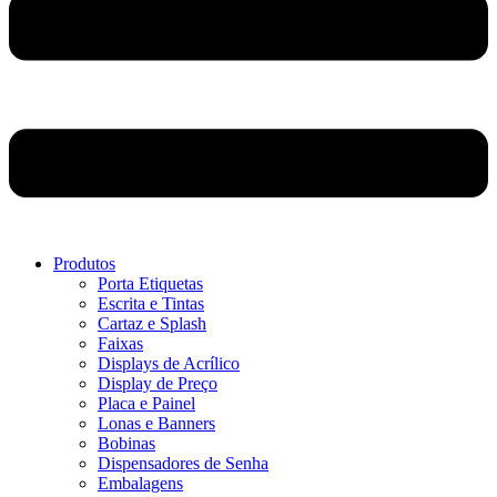
Produtos
Porta Etiquetas
Escrita e Tintas
Cartaz e Splash
Faixas
Displays de Acrílico
Display de Preço
Placa e Painel
Lonas e Banners
Bobinas
Dispensadores de Senha
Embalagens