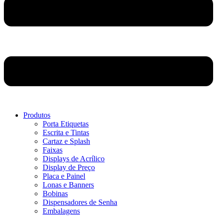
Produtos
Porta Etiquetas
Escrita e Tintas
Cartaz e Splash
Faixas
Displays de Acrílico
Display de Preço
Placa e Painel
Lonas e Banners
Bobinas
Dispensadores de Senha
Embalagens