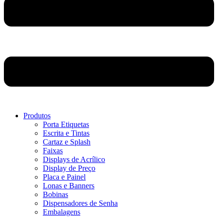
Produtos
Porta Etiquetas
Escrita e Tintas
Cartaz e Splash
Faixas
Displays de Acrílico
Display de Preço
Placa e Painel
Lonas e Banners
Bobinas
Dispensadores de Senha
Embalagens