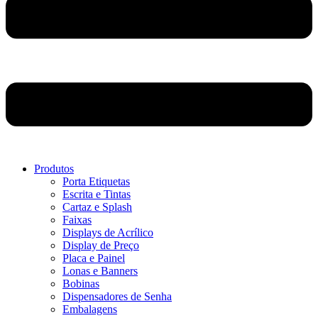
Produtos
Porta Etiquetas
Escrita e Tintas
Cartaz e Splash
Faixas
Displays de Acrílico
Display de Preço
Placa e Painel
Lonas e Banners
Bobinas
Dispensadores de Senha
Embalagens